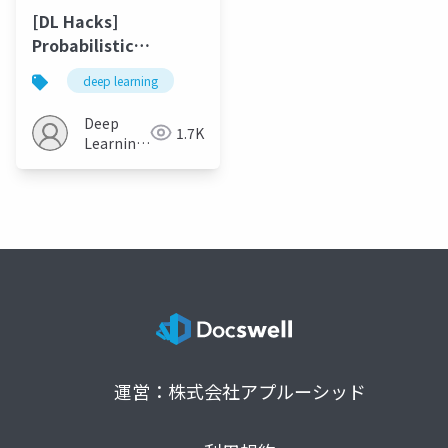
[DL Hacks]
Probabilistic
Recurrent State-
deep learning
Space Models
Deep
1.7K
Learning
JP
運営：株式会社アプルーシッド