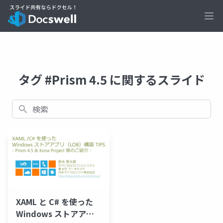
Ope
タグ #Prism 4.5 に関するスライド
検索
XAML と C# を使った
Windows ストアアプ