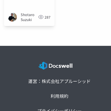
リ（LOB）構築のため
のtips Prism 4.5 &
Kona project 等のご紹
Shotaro
287
介
Suzuki
運営：株式会社アプルーシッド
利用規約
プライバシーポリシー