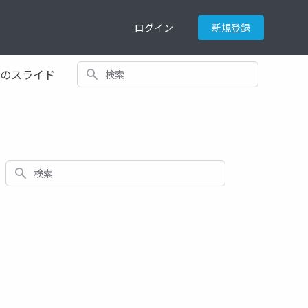
ログイン
新規登録
検索
てのスライド
検索