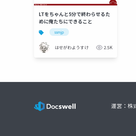
LTをちゃんと5分で終わらせるた
めに俺たちにできること
ssmjp
はせがわようすけ
2.5K
運営：株