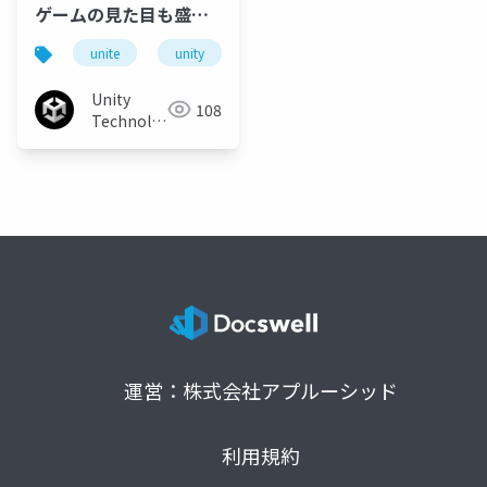
ゲームの見た目も盛っ
たら変わる！！！！ヤ
unite
unity
unity3d
ポストプロセス
バい！！ポストプロセ
ス！！入
Unity
108
門！！！！！！！！！
Technologies
Japan
運営：株式会社アプルーシッド
利用規約