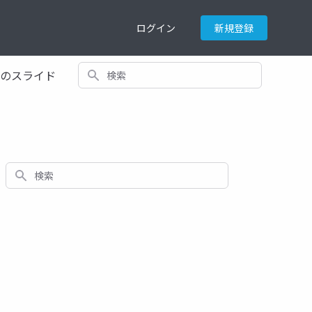
ログイン
新規登録
検索
てのスライド
検索