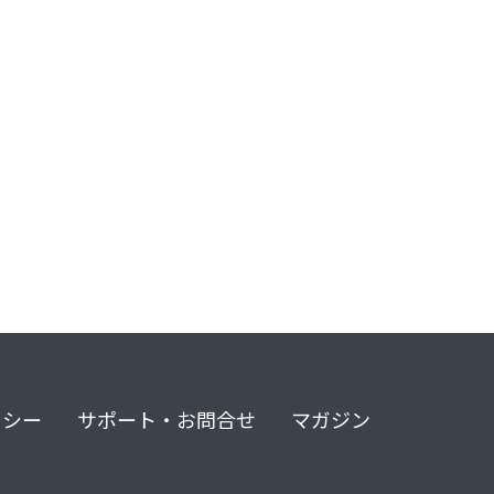
症
s
月経前緊張症
月経前症候群
生理
月経
リシー
サポート・お問合せ
マガジン