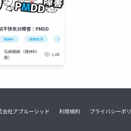
前不快気分障害：PMDD
分障害
精神科
月経前不快気分症
精神医学
月経前不快気分障害
月経前症候群
pmdd
月経前不快気分
pm
松崎朝樹（精神科
1.4K
医）
式会社アプルーシッド
利用規約
プライバシーポ