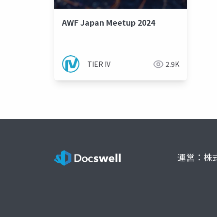
AWF Japan Meetup 2024
TIER IV
2.9K
運営：株