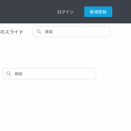
ログイン
新規登録
検索
てのスライド
検索