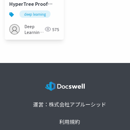
HyperTree Proof
Search for Neural
deep learning
Theorem Proving
Deep
575
Learning
JP
運営：株式会社アプルーシッド
利用規約