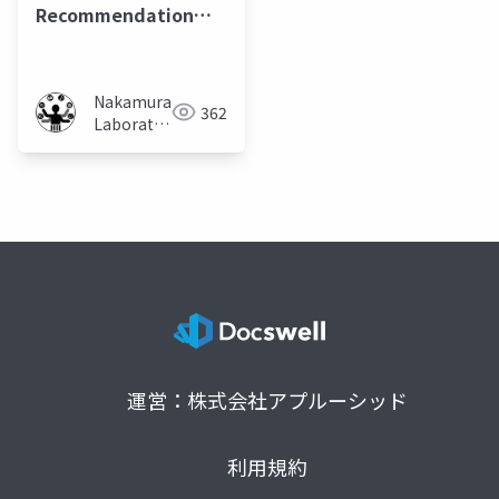
Recommendation
System Depending
on Listerner’s
Preference by
Nakamura
362
Creating a Branching
Laboratory
Playlist
(Meiji
University)
運営：株式会社アプルーシッド
利用規約