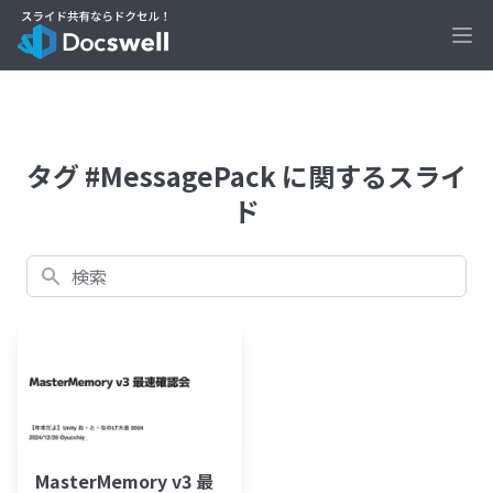
Ope
タグ #MessagePack に関するスライ
ド
検索
MasterMemory v3 最