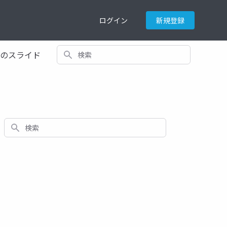
ログイン
新規登録
検索
てのスライド
検索