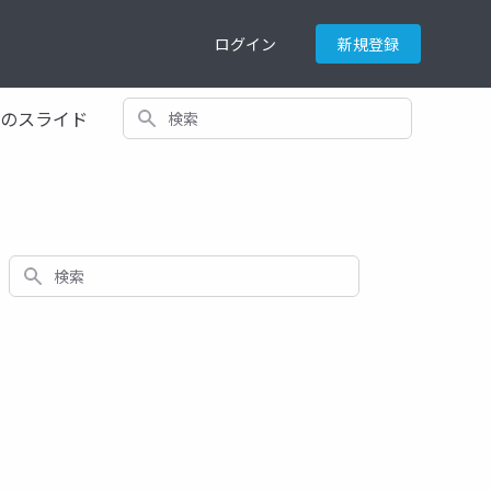
ログイン
新規登録
検索
てのスライド
検索