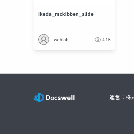
ikeda_mckibben_slide
weblab
4.1K
運営：株