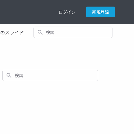
ログイン
新規登録
検索
てのスライド
検索