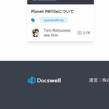
Planet PMTileについて
openstreetmap
Taro Matsuzawa
2.7K
aka. btm
運営：株