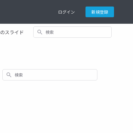
ログイン
新規登録
検索
てのスライド
検索