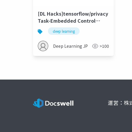
[DL Hacks]tensorflow/privacy
Task-Embedded Control
Networks for Few-Shot
deep learning
Imitation Learning
Deep Learning JP
>100
運営：株