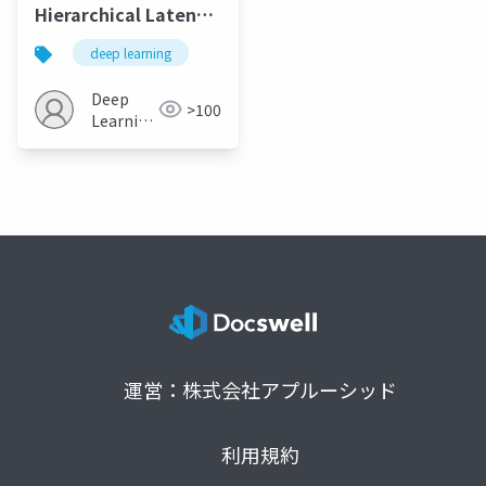
Hierarchical Latent
Vector Model for
deep learning
Learning Long-Term
Structure in Music
Deep
>100
Learning
JP
運営：株式会社アプルーシッド
利用規約