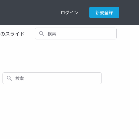
ログイン
新規登録
検索
てのスライド
検索