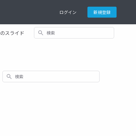
ログイン
新規登録
検索
てのスライド
検索