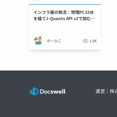
インフラ屋の執念：物理PC15台
を経てJ-Quants API v2で挑む
2026.03.26
のーひこ
1.6K
運営：株