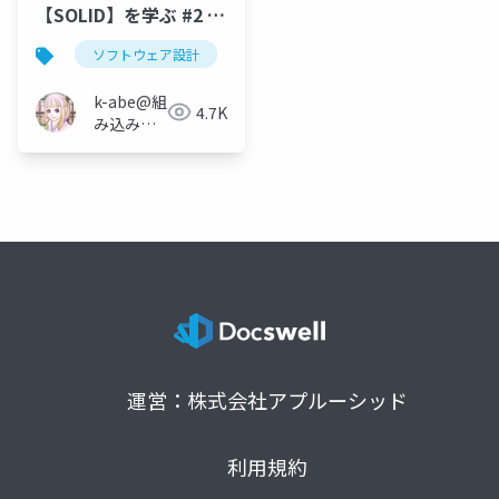
【SOLID】を学ぶ #2 イ
ンターフェイス分離の
ソフトウェア設計
solid
インターフェイス分離の
原則
k-abe@組
4.7K
み込みソ
フトウェ
アの人
運営：株式会社アプルーシッド
利用規約