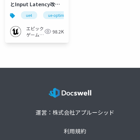
とInput Latency改善
の仕組み【2019】
ue4
ue-optimize
ue-console
エピック
98.2K
ゲームズ
ジャパン
運営：株式会社アプルーシッド
利用規約