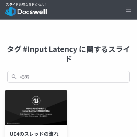
Ope
タグ #Input Latency に関するスライ
ド
検索
UE4のスレッドの流れ