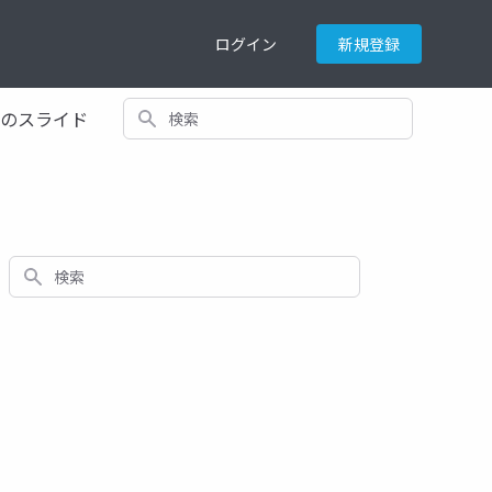
ログイン
新規登録
検索
てのスライド
検索