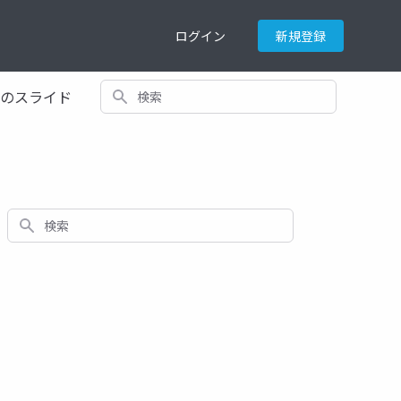
ログイン
新規登録
検索
てのスライド
検索