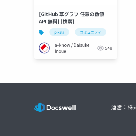
[GitHub 草グラフ 任意の数値
API 無料] [検索]
pixela
コミュニティ
a-know / Daisuke
549
Inoue
運営：株