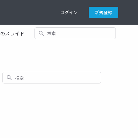
ログイン
新規登録
検索
てのスライド
検索