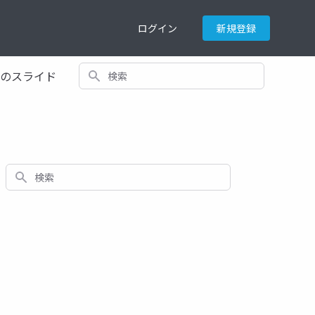
ログイン
新規登録
検索
てのスライド
検索