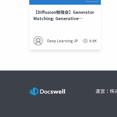
【Diffusion勉強会】Generator
Matching: Generative
modeling with arbitrary
Markov processes
Deep Learning JP
8.9K
運営：株