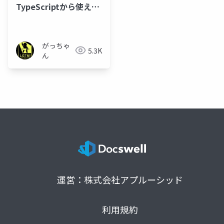
TypeScriptから使える
AI ~ Chromeに搭載さ
れるGemini Nanoとは
~
がっちゃ
5.3K
ん
運営：株式会社アプルーシッド
利用規約