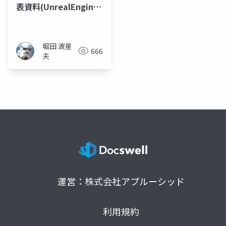
表資料(UnrealEngine
でアクタの単体テスト
をやってみた))
堀田 波星
666
夫
運営：株式会社アプルーシッド
利用規約