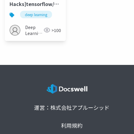
Hacks]tensorflow/privacy
Task-Embedded
deep learning
Control Networks for
Few-Shot Imitation
Deep
>100
Learning
Learning
JP
運営：株式会社アプルーシッド
利用規約