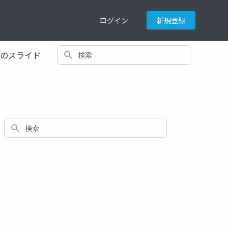
ログイン
新規登録
検索
てのスライド
検索