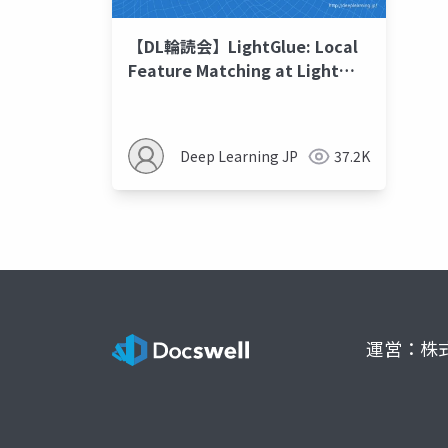
【DL輪読会】LightGlue: Local
Feature Matching at Light
Speed
Deep Learning JP
37.2K
運営：株