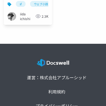
比較から考えるメディ
sf
ウェブ小説
sf大会
ウェブジン
ア・ビジネスモデル・
ファンダム
iida
2.3K
ichishi
運営：株式会社アプルーシッド
利用規約
プライバシーポリシー