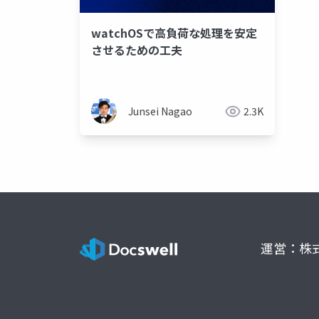
watchOSで高負荷な処理を安定
させるための工夫
Junsei Nagao
2.3K
運営：株