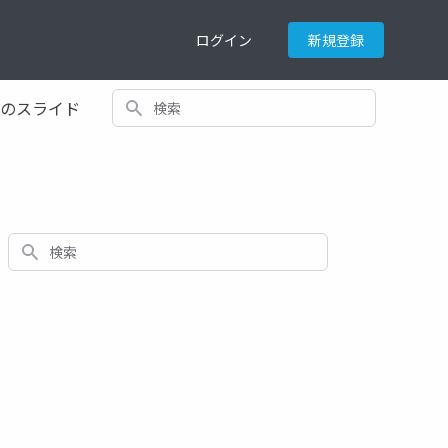
ログイン
新規登録
検索
てのスライド
検索