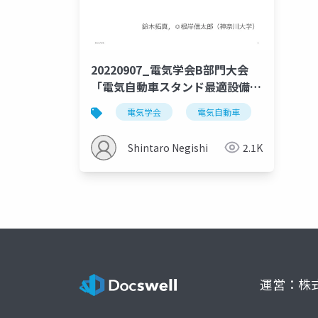
20220907_電気学会B部門大会
「電気自動車スタンド最適設備容
量設計手法に関する基礎検討」
電気学会
電気自動車
口頭発表
Shintaro Negishi
2.1K
運営：株