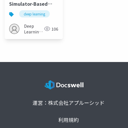
Simulator-Based
Generative
deep learning
Adversarial
Networks for ECG
Deep
106
Synthesis to Improve
Learning
Deep ECG
JP
Classification
(ICML2020)”
運営：株式会社アプルーシッド
利用規約