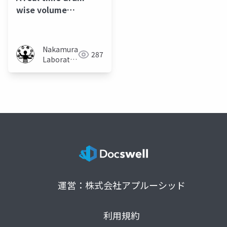
wise volume
visualization system
for learning volume-
balanced drum
Nakamura
287
performance
Laboratory
(Meiji
University)
運営：株式会社アプルーシッド
利用規約