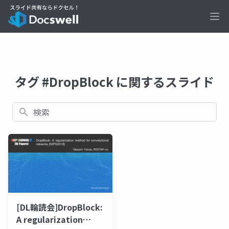
Ope
タグ #DropBlock に関するスライド
検索
[DL輪読会]DropBlock:
A regularization