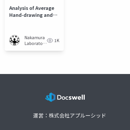
Analysis of Average
Hand-drawing and
Its Application
Nakamura
1K
Laboratory
(Meiji
University)
運営：株式会社アプルーシッド