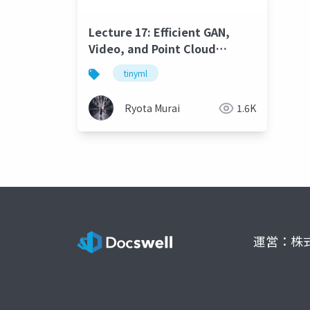
Lecture 17: Efficient GAN,
Video, and Point Cloud
[TinyML]
tinyml
Ryota Murai
1.6K
運営：株