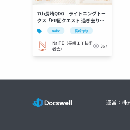
7th長崎QDG ライトニングトー
クス「ER図クエスト 過ぎ去りし
ドキュメントを求めて 〜複雑性
naite
長崎qdg
に眠る秘宝〜」
NaITE（長崎ＩＴ技術
367
者会）
運営：株