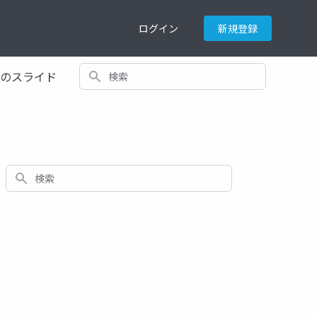
ログイン
新規登録
検索
てのスライド
検索