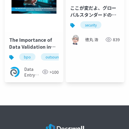
ここが変だよ、グロー
バルスタンダードの脆
弱性対策～入力値の考
security
え方～
The Importance of
徳丸 浩
839
Data Validation in
Outsourced Data
bpo
outsourcing
data entry
data valida
Entry Projects
Data
>100
Entry
Export