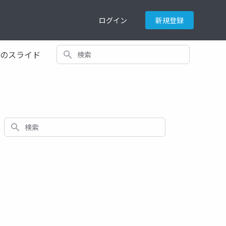
ログイン
新規登録
検索
てのスライド
検索