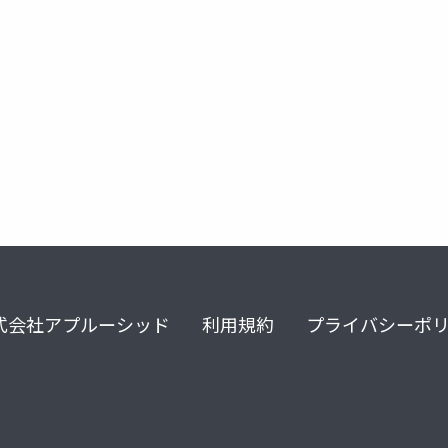
hailo
edgeai
autoware
dnn
式会社アプルーシッド
利用規約
プライバシーポ