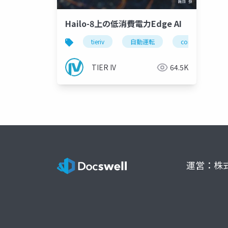
Hailo-8上の低消費電力Edge AI
tieriv
自動運転
computing
TIER IV
64.5K
運営：株