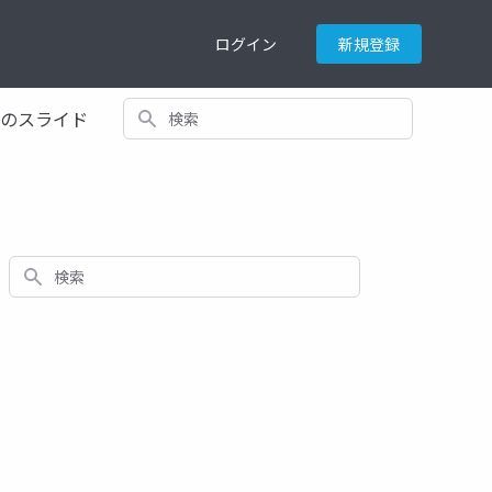
ログイン
新規登録
検索
てのスライド
検索