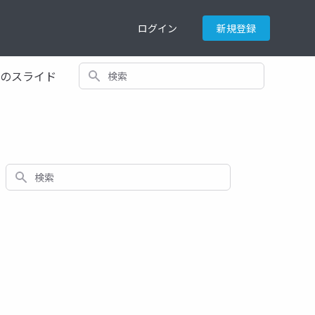
ログイン
新規登録
検索
てのスライド
検索