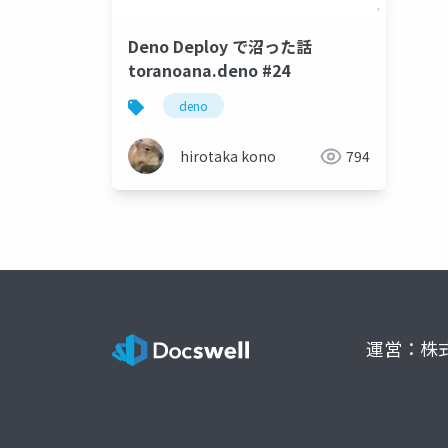
Deno Deploy で沼った話
toranoana.deno #24
deno
hirotaka kono
794
運営：株