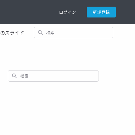
ログイン
新規登録
検索
てのスライド
検索