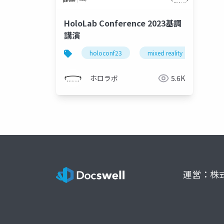
HoloLab Conference 2023基調
講演
holoconf23
mixed reality
ホロラボ
5.6K
運営：株