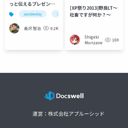
っと伝えるプレゼンテ
[XP祭り2013]野良LT～
ーション術
社畜ですが何か？～
awsdevday
プレゼン
プレゼンテーション
#AWSDevDay
長沢 智治
9.2K
Shigeki
169
Morizane
運営：株式会社アプルーシッド