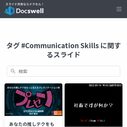
Ope
タグ #Communication Skills に関す
るスライド
検索
あなたの推しテクをも