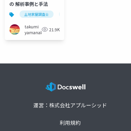
の 解析事例と手法
土地家屋調査士
山林
等高線
点群
takumi
21.9K
yamanaka
運営：株式会社アプルーシッド
利用規約