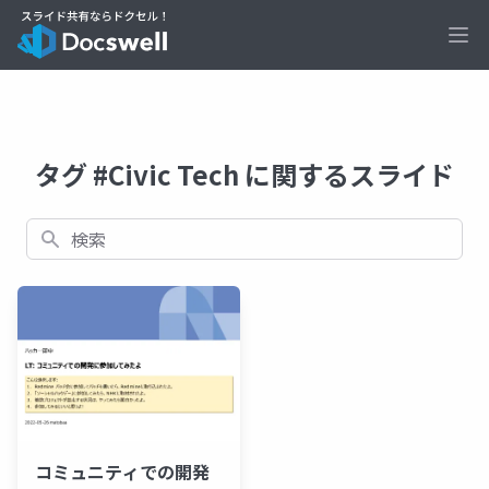
Ope
タグ #Civic Tech に関するスライド
検索
コミュニティでの開発