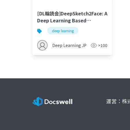
[DL輪読会]DeepSketch2Face: A
Deep Learning Based
Sketching System for 3D Face
deep learning
and Caricature Modeling
Deep Learning JP
>100
運営：株