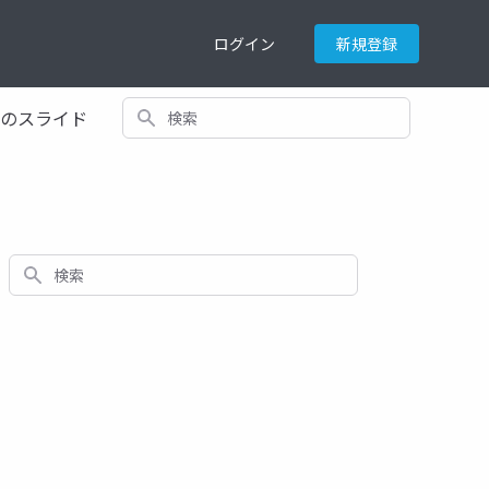
ログイン
新規登録
検索
てのスライド
検索