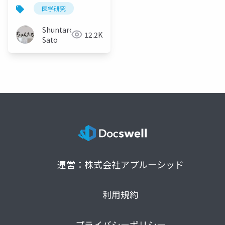
(CONSORT 2025)と予
医学研究
測モデル
(TRIPOD+AI)〜
Shuntaro
12.2K
Sato
運営：株式会社アプルーシッド
利用規約
プライバシーポリシー