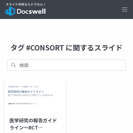
Ope
タグ #CONSORT に関するスライド
検索
医学研究の報告ガイド
ライン〜RCT