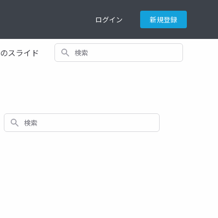
ログイン
新規登録
検索
てのスライド
検索