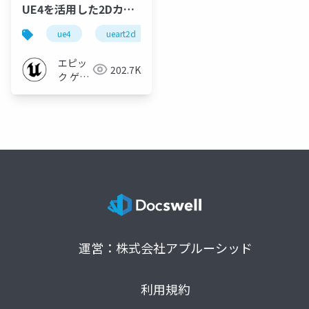
UE4を活用した2Dカラ
ーイラスト作成法
ue4
ueart2d
ue-environment
ue-beginne
【UE4 Manga Anime
Illustration Dive
エピッ
202.7K
Online】
ク ゲー
ムズ ジ
ャパン
運営：株式会社アプルーシッド
利用規約