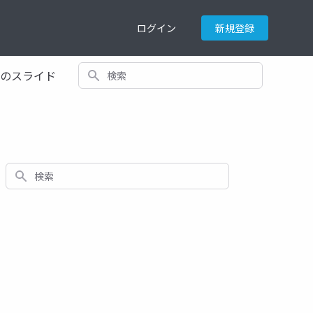
ログイン
新規登録
検索
てのスライド
検索