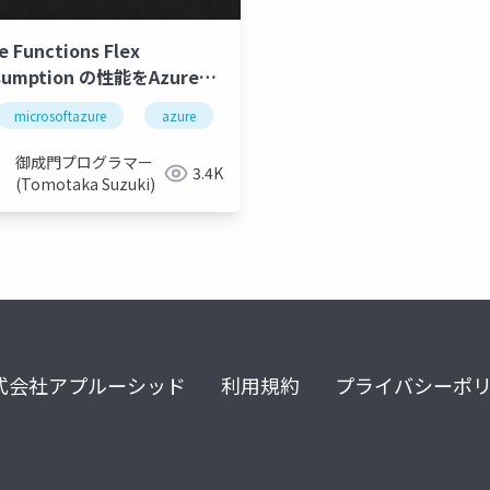
e Functions Flex
sumption の性能をAzure
d Testing を使って旧従量課
microsoftazure
powerautomate
azure
郵便番号・デジタルアドレスapi
microsoft
azurefunctions
比較する～ちょっとだけコス
話も～
御成門プログラマー
3.4K
(Tomotaka Suzuki)
式会社アプルーシッド
利用規約
プライバシーポ