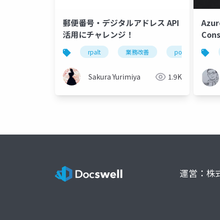
郵便番号・デジタルアドレス API
Azur
活用にチャレンジ！
Con
Loa
rpalt
業務改善
powerapps
金と
トの
Sakura Yurimiya
1.9K
運営：株