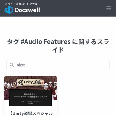
Ope
タグ #Audio Features に関するスラ
イド
検索
【Unity道場スペシャル