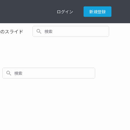
ログイン
新規登録
検索
てのスライド
検索